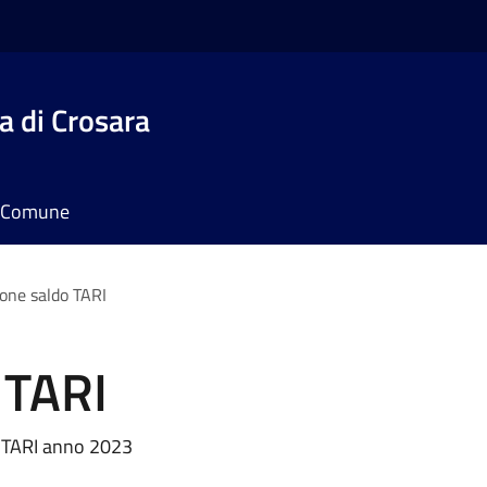
 di Crosara
il Comune
one saldo TARI
 TARI
la TARI anno 2023