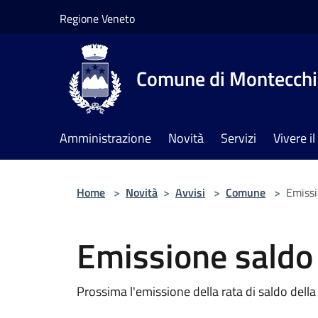
Salta al contenuto principale
Regione Veneto
Comune di Montecchia
Amministrazione
Novità
Servizi
Vivere 
Home
>
Novità
>
Avvisi
>
Comune
>
Emissi
Emissione saldo
Prossima l'emissione della rata di saldo del