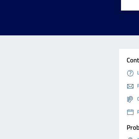
Cont
Prob