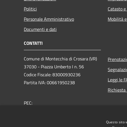
Politici
Catasto e
Personale Amministrativo
Mobilità e
Documenti e dati
CONTATTI
Comune di Montecchia di Crosara (VR)
Prenotaz
37030 - Piazza Umberto I n. 56
Segnalazi
Codice Fiscale: 83000930236
Leggi le 
Partita IVA: 00661950238
Richiesta
PEC:
protocollo.comune.montecchiadicrosara.vr@pecvene
Centralino Unico: +39 045 7450038
Questo sito 