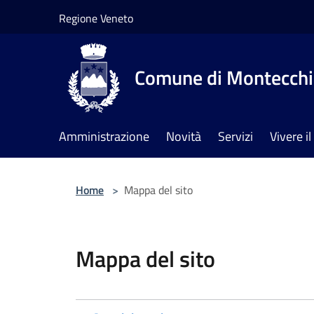
Salta al contenuto principale
Regione Veneto
Comune di Montecchia
Amministrazione
Novità
Servizi
Vivere 
Home
>
Mappa del sito
Mappa del sito