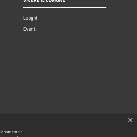
Luoghi
Eventi
×
nzionamento e