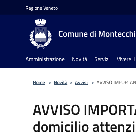
Salta al contenuto principale
Regione Veneto
Comune di Montecchia
Amministrazione
Novità
Servizi
Vivere 
Home
>
Novità
>
Avvisi
>
AVVISO IMPORTANTE:
AVVISO IMPORTA
domicilio attenzi