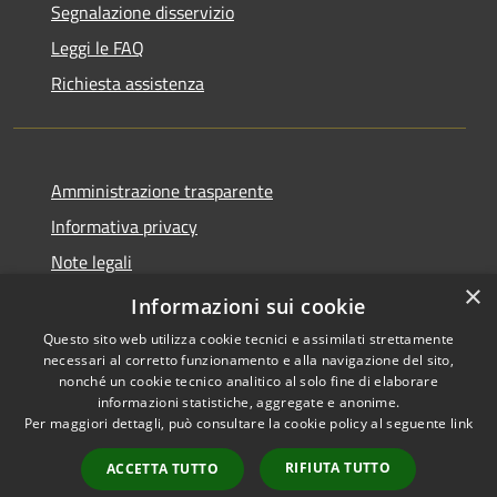
Segnalazione disservizio
Leggi le FAQ
Richiesta assistenza
Amministrazione trasparente
Informativa privacy
Note legali
×
Dichiarazione di accessibilità
Informazioni sui cookie
Questo sito web utilizza cookie tecnici e assimilati strettamente
necessari al corretto funzionamento e alla navigazione del sito,
nonché un cookie tecnico analitico al solo fine di elaborare
informazioni statistiche, aggregate e anonime.
RSS
Copyright © 2026 • Comune di
Per maggiori dettagli, può consultare la cookie policy al seguente
link
Accessibilità
Montecchia di Crosara •
Privacy
Municipium
Powered by
•
RIFIUTA TUTTO
ACCETTA TUTTO
Cookie
Accesso redazione