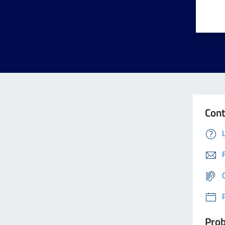
Cont
Prob