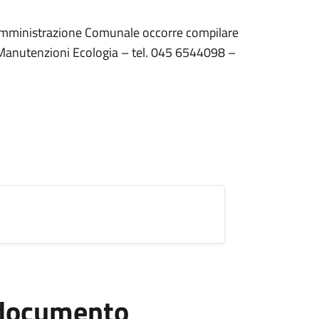
ll’Amministrazione Comunale occorre compilare
ci Manutenzioni Ecologia – tel. 045 6544098 –
l documento