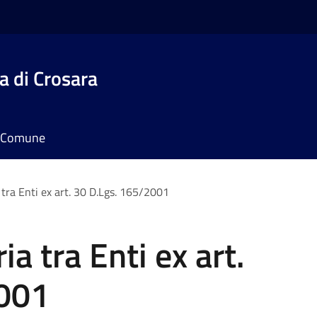
 di Crosara
il Comune
 tra Enti ex art. 30 D.Lgs. 165/2001
ia tra Enti ex art.
2001