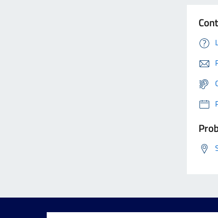
Cont
Prob