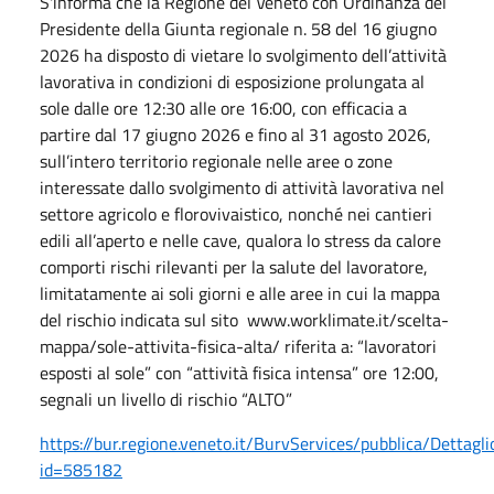
S'informa che la Regione del Veneto con Ordinanza del
Presidente della Giunta regionale
n. 58 del 16 giugno
2026
ha disposto di vietare lo svolgimento dell’attività
lavorativa in condizioni di esposizione prolungata al
sole dalle ore 12:30 alle ore 16:00, con efficacia a
partire dal 17 giugno 2026 e fino al 31 agosto 2026,
sull’intero territorio regionale nelle aree o zone
interessate dallo svolgimento di attività lavorativa nel
settore agricolo e florovivaistico, nonché nei cantieri
edili all’aperto e nelle cave, qualora lo stress da calore
comporti rischi rilevanti per la salute del lavoratore,
limitatamente ai soli giorni e alle aree in cui la mappa
del rischio indicata sul sito www.worklimate.it/scelta-
mappa/sole-attivita-fisica-alta/ riferita a: “lavoratori
esposti al sole” con “attività fisica intensa” ore 12:00,
segnali un livello di rischio “ALTO”
https://bur.regione.veneto.it/BurvServices/pubblica/Dettag
id=585182