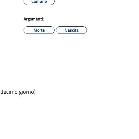
Comune
Argomenti:
Morte
Nascita
l decimo giorno)