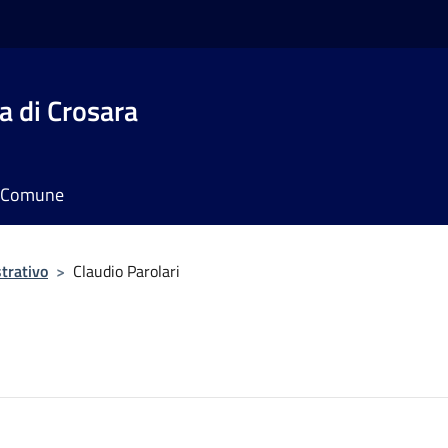
 di Crosara
il Comune
trativo
>
Claudio Parolari