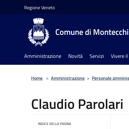
Salta al contenuto principale
Regione Veneto
Comune di Montecchia
Amministrazione
Novità
Servizi
Vivere 
Home
>
Amministrazione
>
Personale amminis
Claudio Parolari
INDICE DELLA PAGINA