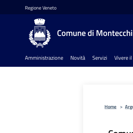
Salta al contenuto principale
Regione Veneto
Comune di Montecchia
Amministrazione
Novità
Servizi
Vivere 
Home
>
Arg