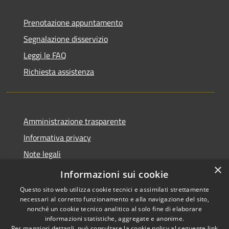
Prenotazione appuntamento
Segnalazione disservizio
Leggi le FAQ
Richiesta assistenza
Amministrazione trasparente
Informativa privacy
Note legali
×
Dichiarazione di accessibilità
Informazioni sui cookie
Questo sito web utilizza cookie tecnici e assimilati strettamente
necessari al corretto funzionamento e alla navigazione del sito,
nonché un cookie tecnico analitico al solo fine di elaborare
informazioni statistiche, aggregate e anonime.
RSS
Copyright © 2026 • Comune di
Per maggiori dettagli, può consultare la cookie policy al seguente
link