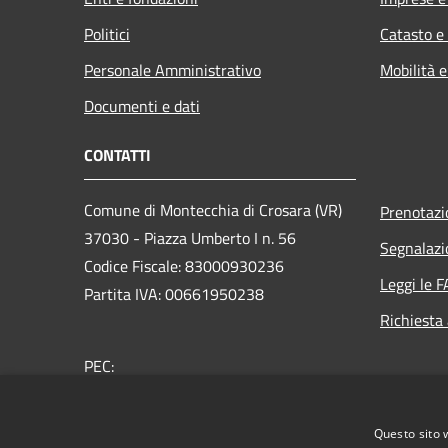
Politici
Catasto e
Personale Amministrativo
Mobilità e
Documenti e dati
CONTATTI
Comune di Montecchia di Crosara (VR)
Prenotaz
37030 - Piazza Umberto I n. 56
Segnalazi
Codice Fiscale: 83000930236
Leggi le 
Partita IVA: 00661950238
Richiesta
PEC:
protocollo.comune.montecchiadicrosara.vr@pecvene
Centralino Unico: +39 045 7450038
Questo sito 