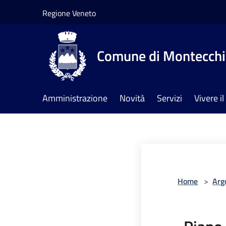
Salta al contenuto principale
Regione Veneto
Comune di Montecchia
Amministrazione
Novità
Servizi
Vivere 
Home
>
Arg