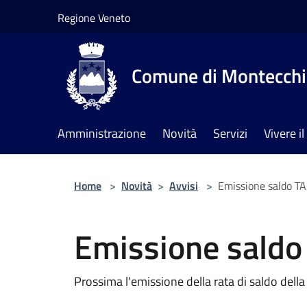
Salta al contenuto principale
Regione Veneto
Comune di Montecchia
Amministrazione
Novità
Servizi
Vivere 
Home
>
Novità
>
Avvisi
>
Emissione saldo TA
Emissione saldo
Prossima l'emissione della rata di saldo del