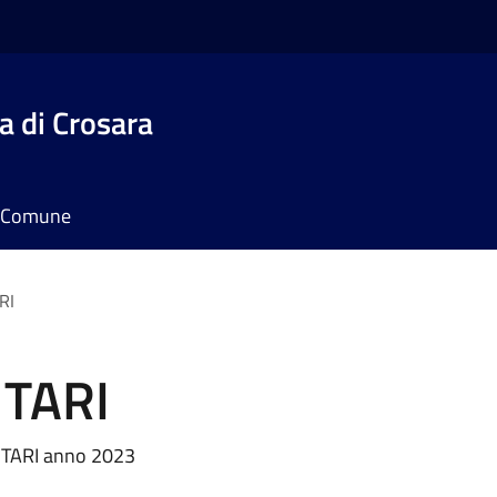
 di Crosara
il Comune
RI
 TARI
la TARI anno 2023