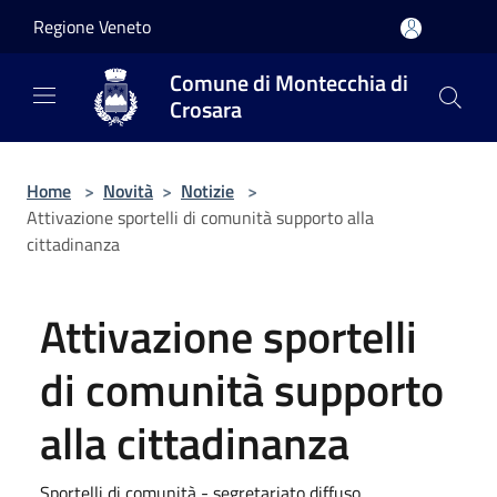
Salta al contenuto principale
Regione Veneto
Comune di Montecchia di
Crosara
Home
>
Novità
>
Notizie
>
Attivazione sportelli di comunità supporto alla
cittadinanza
Attivazione sportelli
di comunità supporto
alla cittadinanza
Sportelli di comunità - segretariato diffuso