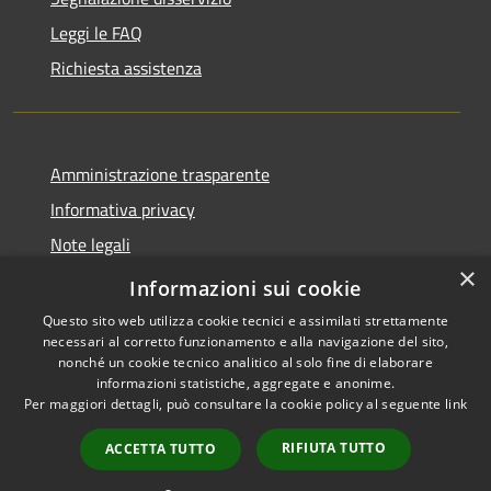
Leggi le FAQ
Richiesta assistenza
Amministrazione trasparente
Informativa privacy
Note legali
×
Dichiarazione di accessibilità
Informazioni sui cookie
Questo sito web utilizza cookie tecnici e assimilati strettamente
necessari al corretto funzionamento e alla navigazione del sito,
nonché un cookie tecnico analitico al solo fine di elaborare
informazioni statistiche, aggregate e anonime.
RSS
Copyright © 2026 • Comune di
Per maggiori dettagli, può consultare la cookie policy al seguente
link
Accessibilità
Montecchia di Crosara •
Privacy
Municipium
Powered by
•
RIFIUTA TUTTO
ACCETTA TUTTO
Cookie
Accesso redazione