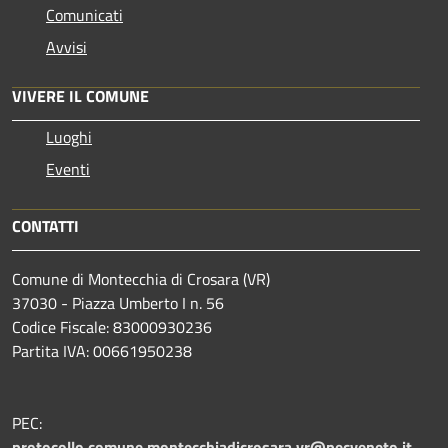
Comunicati
Avvisi
VIVERE IL COMUNE
Luoghi
Eventi
CONTATTI
Comune di Montecchia di Crosara (VR)
37030 - Piazza Umberto I n. 56
Codice Fiscale: 83000930236
Partita IVA: 00661950238
PEC:
protocollo.comune.montecchiadicrosara.vr@pecveneto.it