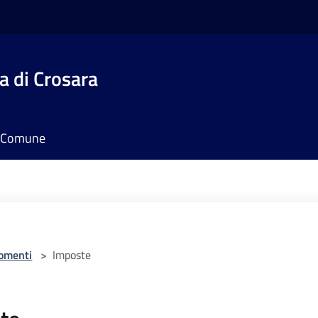
 di Crosara
il Comune
omenti
>
Imposte