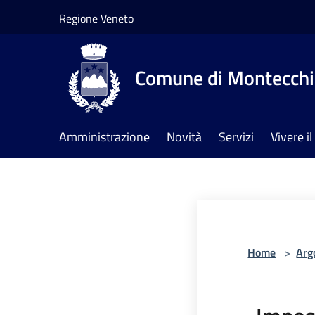
Salta al contenuto principale
Regione Veneto
Comune di Montecchia
Amministrazione
Novità
Servizi
Vivere 
Home
>
Arg