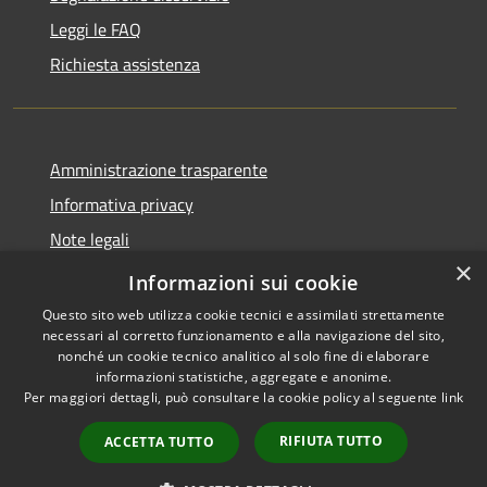
Leggi le FAQ
Richiesta assistenza
Amministrazione trasparente
Informativa privacy
Note legali
×
Dichiarazione di accessibilità
Informazioni sui cookie
Questo sito web utilizza cookie tecnici e assimilati strettamente
necessari al corretto funzionamento e alla navigazione del sito,
nonché un cookie tecnico analitico al solo fine di elaborare
informazioni statistiche, aggregate e anonime.
RSS
Copyright © 2026 • Comune di
Per maggiori dettagli, può consultare la cookie policy al seguente
link
Accessibilità
Montecchia di Crosara •
Privacy
Municipium
Powered by
•
RIFIUTA TUTTO
ACCETTA TUTTO
Cookie
Accesso redazione