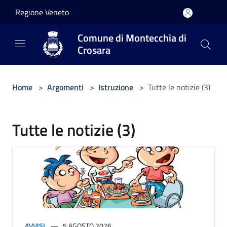
Salta al contenuto principale
Regione Veneto
Comune di Montecchia di
Crosara
Home
>
Argomenti
>
Istruzione
>
Tutte le notizie (3)
Tutte le notizie (3)
AVVISI
5 AGOSTO 2026